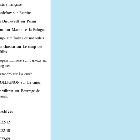
estera française.
odefroy
sur
Retraite
e Dieuleveult
sur
Pétain
nna
sur
Macron et la Pologne.
ujoï
sur
Toilets or not toilets
n chrétien
sur
Le camp des
illes
opain Lumiėre
sur
Sarkozy au
ong nez.
lezandro
sur
La curée.
OLLIGNON
sur
La curée.
e villepin
sur
Bourrage de
rânes.
rchives
022-12
022-10
022-09