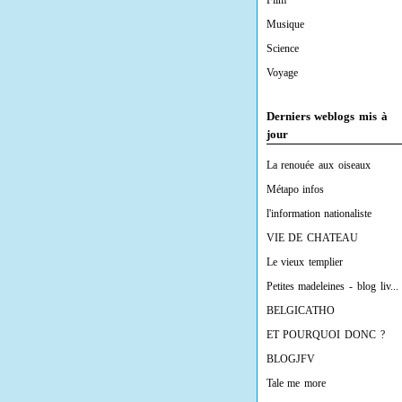
Film
Musique
Science
Voyage
Derniers weblogs mis à
jour
La renouée aux oiseaux
Métapo infos
l'information nationaliste
VIE DE CHATEAU
Le vieux templier
Petites madeleines - blog liv...
BELGICATHO
ET POURQUOI DONC ?
BLOGJFV
Tale me more