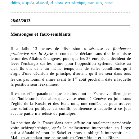
chiites
,
al qaida
,
al-assad
,
al nosra
,
etat islamique
,
etats unis
,
russie
28/05/2013
Mensonges et faux-semblants
Il a fallu 13 heures de discussion «
sérieuse et finalement
productive sur la Syrie
»
comme le déclare sans rire le ministre
letton des Affaires étrangères,
pour que les 27 européens décident de
lever l‘embargo sur les armes pour l’opposition syrienne. Grâce au
ciel, ils ont dans un même temps mis de telles conditions qu’il
s’agit d’une décision de principe, d’autant qu’il ne sera dans tous
er
les cas pas fourni d’armes avant le 1
août prochain, date à laquelle
la position sera réexaminée.
Il est en effet paradoxal que certains dont la France veuillent jeter
de l’huile sur le feu alors que va se réunir à Genève en juin, sous
l’égide de la Russie et des Etats unis, une conférence pour trouver
une solution politique au conflit, conférence à laquelle à ce jour
aucune partie n’a refusé de participer.
La position de la France dans cette affaire est totalement paradoxale
voire schizophrénique, après la malheureuse intervention en Libye
qui a déstabilisé tout le Sahel et nous a obligé à intervenir au
Mali, en attendant que ce ne soit en Centrafrique et au Niger.