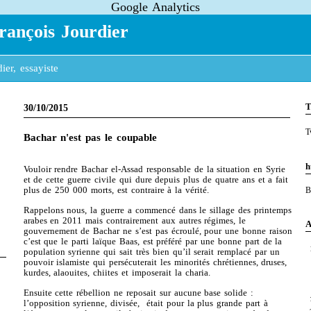
Google Analytics
rançois Jourdier
ier, essayiste
T
30/10/2015
T
Bachar n'est pas le coupable
h
Vouloir rendre Bachar el-Assad responsable de la situation en Syrie
et de cette guerre civile qui dure depuis plus de quatre ans et a fait
plus de 250 000 morts, est contraire à la vérité.
B
Rappelons nous, la guerre a commencé dans le sillage des printemps
arabes en 2011 mais contrairement aux autres régimes, le
A
gouvernement de Bachar ne s’est pas écroulé, pour une bonne raison
c’est que le parti laïque Baas, est préféré par une bonne part de la
population syrienne qui sait très bien qu’il serait remplacé par un
pouvoir islamiste qui persécuterait les minorités chrétiennes, druses,
kurdes, alaouites, chiites et imposerait la charia.
Ensuite cette rébellion ne reposait sur aucune base solide :
l’opposition syrienne, divisée,
était pour la plus grande part à