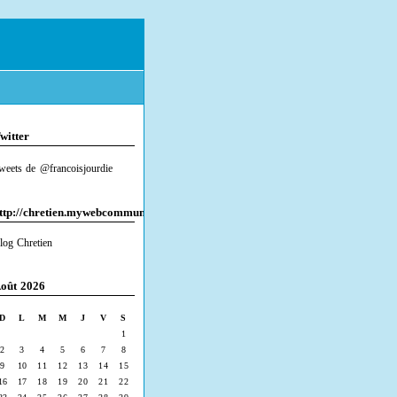
witter
weets de @francoisjourdie
ttp://chretien.mywebcommunity.org/
log Chretien
oût 2026
D
L
M
M
J
V
S
1
2
3
4
5
6
7
8
9
10
11
12
13
14
15
16
17
18
19
20
21
22