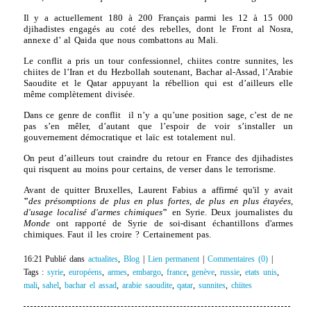
Il y a actuellement 180 à 200 Français parmi les 12 à 15 000
djihadistes engagés au coté des rebelles, dont le Front al Nosra,
annexe d’ al Qaida que nous combattons au Mali.
Le conflit a pris un tour confessionnel, chiites contre sunnites, les
chiites de l’Iran et du Hezbollah soutenant, Bachar al-Assad, l’Arabie
Saoudite et le Qatar appuyant la rébellion qui est d’ailleurs elle
même complètement divisée.
Dans ce genre de conflit il n’y a qu’une position sage, c’est de ne
pas s’en mêler, d’autant que l’espoir de voir s’installer un
gouvernement démocratique et laïc est totalement nul.
On peut d’ailleurs tout craindre du retour en France des djihadistes
qui risquent au moins pour certains, de verser dans le terrorisme.
Avant de quitter Bruxelles, Laurent Fabius a affirmé qu'il y avait
"
des présomptions de plus en plus fortes, de plus en plus étayées,
d'usage localisé d'armes chimiques
"
en Syrie. Deux journalistes du
Monde
ont rapporté de Syrie de soi-disant échantillons d'armes
chimiques. Faut il les croire ? Certainement pas.
16:21 Publié dans
actualites
,
Blog
|
Lien permanent
|
Commentaires (0)
|
Tags :
syrie
,
européens
,
armes
,
embargo
,
france
,
genève
,
russie
,
etats unis
,
mali
,
sahel
,
bachar el assad
,
arabie saoudite
,
qatar
,
sunnites
,
chiites