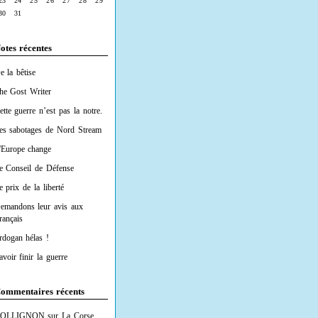
23
24
25
26
27
28
29
30
31
otes récentes
e la bêtise
he Gost Writer
ette guerre n’est pas la notre.
es sabotages de Nord Stream
'Europe change
e Conseil de Défense
e prix de la liberté
emandons leur avis aux
rançais
rdogan hélas !
avoir finir la guerre
ommentaires récents
OLLIGNON
sur
La Corse