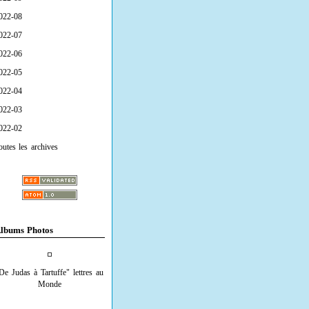
022-08
022-07
022-06
022-05
022-04
022-03
022-02
outes les archives
lbums Photos
De Judas à Tartuffe" lettres au
Monde