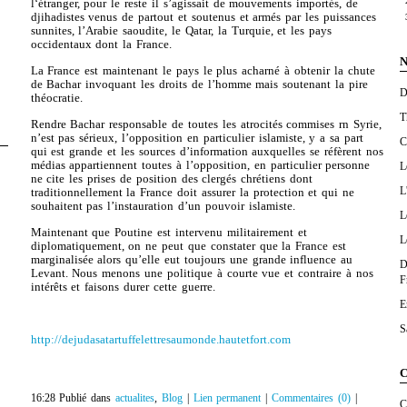
l‘étranger, pour le reste il s’agissait de mouvements importés, de
djihadistes venus de partout et soutenus et armés par les puissances
sunnites, l’Arabie saoudite, le Qatar, la Turquie, et les pays
occidentaux dont la France.
N
La France est maintenant le pays le plus acharné à obtenir la chute
de Bachar invoquant les droits de l’homme mais soutenant la pire
D
théocratie.
T
Rendre Bachar responsable de toutes les atrocités commises rn Syrie,
n’est pas sérieux, l’opposition en particulier islamiste, y a sa part
C
qui est grande et les sources d’information auxquelles se réfèrent nos
médias appartiennent toutes à l’opposition, en particulier personne
L
ne cite les prises de position des clergés chrétiens dont
L
traditionnellement la France doit assurer la protection et qui ne
souhaitent pas l’instauration d’un pouvoir islamiste.
L
Maintenant que Poutine est intervenu militairement et
L
diplomatiquement, on ne peut que constater que la France est
marginalisée alors qu’elle eut toujours une grande influence au
D
Levant. Nous menons une politique à courte vue et contraire à nos
F
intérêts et faisons durer cette guerre.
E
S
http://dejudasatartuffelettresaumonde.hautetfort.com
C
16:28 Publié dans
actualites
,
Blog
|
Lien permanent
|
Commentaires (0)
|
C