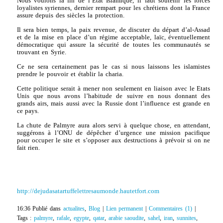
Nous voulons la fin de l’Etat Islamique, il faut soutenir les forces
loyalistes syriennes, dernier rempart pour les chrétiens dont la France
assure depuis des siècles la protection.
Il sera bien temps, la paix revenue, de discuter du départ d’al-Assad
et de la mise en place d’un régime acceptable, laïc, éventuellement
démocratique qui assure la sécurité de toutes les communautés se
trouvant en Syrie.
Ce ne sera certainement pas le cas si nous laissons les islamistes
prendre le pouvoir et établir la charia.
Cette politique serait à mener non seulement en liaison avec le Etats
Unis que nous avons l’habitude de suivre en nous donnant des
grands airs, mais aussi avec la Russie dont l’influence est grande en
ce pays.
La chute de Palmyre aura alors servi à quelque chose, en attendant,
suggérons à l’ONU de dépêcher d’urgence une mission pacifique
pour occuper le site et s’opposer aux destructions à prévoir si on ne
fait rien.
http://dejudasatartuffelettresaumonde.hautetfort.com
16:36 Publié dans
actualites
,
Blog
|
Lien permanent
|
Commentaires (1)
|
Tags :
palmyre
,
rafale
,
egypte
,
qatar
,
arabie saoudite
,
sahel
,
iran
,
sunnites
,