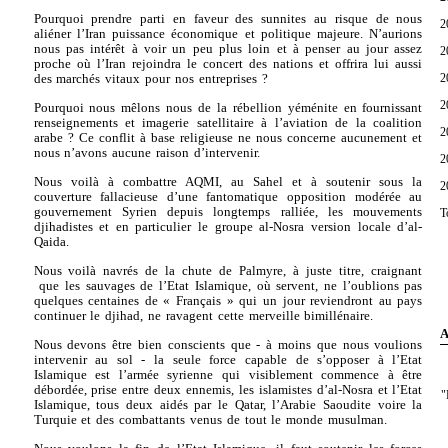
Pourquoi prendre parti en faveur des sunnites au risque de nous
2
aliéner l’Iran puissance économique et politique majeure. N’aurions
nous pas intérêt à voir un peu plus loin et à penser au jour assez
2
proche où l’Iran rejoindra le concert des nations et offrira lui aussi
2
des marchés vitaux pour nos entreprises ?
2
Pourquoi nous mêlons nous de la rébellion yéménite en fournissant
renseignements et imagerie satellitaire à l’aviation de la coalition
2
arabe ? Ce conflit à base religieuse ne nous concerne aucunement et
nous n’avons aucune raison d’intervenir.
2
Nous voilà à combattre AQMI, au Sahel et à soutenir sous la
2
couverture fallacieuse d’une fantomatique opposition modérée au
gouvernement Syrien depuis longtemps ralliée, les mouvements
T
djihadistes et en particulier le groupe al-Nosra version locale d’al-
Qaida.
Nous voilà navrés de la chute de Palmyre, à juste titre, craignant
que les sauvages de l’Etat Islamique, où servent, ne l’oublions pas
quelques centaines de « Français » qui un jour reviendront au pays
continuer le djihad, ne ravagent cette merveille bimillénaire.
A
Nous devons être bien conscients que - à moins que nous voulions
intervenir au sol - la seule force capable de s’opposer à l’Etat
Islamique est l’armée syrienne qui visiblement commence à être
débordée, prise entre deux ennemis, les islamistes d’al-Nosra et l’Etat
"
Islamique, tous deux aidés par le Qatar, l’Arabie Saoudite voire la
Turquie et des combattants venus de tout le monde musulman.