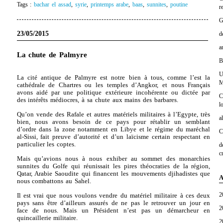
Tags :
bachar el assad
,
syrie
,
printemps arabe
,
baas
,
sunnites
,
poutine
r
G
23/05/2015
d
a
La chute de Palmyre
B
U
La cité antique de Palmyre est notre bien à tous, comme l’est la
M
cathédrale de Chartres ou les temples d’Angkor, et nous Français
avons aidé par une politique extérieure incohérente ou dictée par
C
des intérêts médiocres, à sa chute aux mains des barbares.
l
Qu’on vende des Rafale et autres matériels militaires à l’Egypte, très
a
bien, nous avons besoin de ce pays pour rétablir un semblant
d’ordre dans la zone notamment en Libye et le régime du maréchal
C
al-Sissi, fait preuve d’autorité et d’un laïcisme certain respectant en
particulier les coptes.
d
c
Mais qu’avions nous à nous exhiber au sommet des monarchies
sunnites du Golfe qui réunissait les pires théocraties de la région,
Qatar, Arabie Saoudite qui financent les mouvements djihadistes que
A
nous combattons au Sahel.
2
Il est vrai que nous voulons vendre du matériel militaire à ces deux
pays sans être d’ailleurs assurés de ne pas le retrouver un jour en
2
face de nous. Mais un Président n’est pas un démarcheur en
quincaillerie militaire.
2