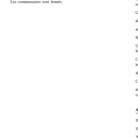
Les commentaires sont fermés.
r
G
d
a
B
U
M
C
l
a
C
d
c
A
2
2
2