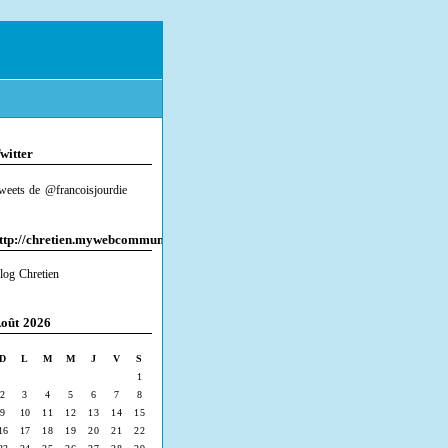
witter
weets de @francoisjourdie
ttp://chretien.mywebcommunity.org/
log Chretien
oût 2026
D
L
M
M
J
V
S
1
2
3
4
5
6
7
8
9
10
11
12
13
14
15
16
17
18
19
20
21
22