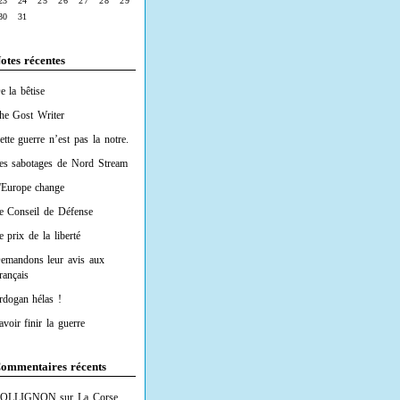
23
24
25
26
27
28
29
30
31
otes récentes
e la bêtise
he Gost Writer
ette guerre n’est pas la notre.
es sabotages de Nord Stream
'Europe change
e Conseil de Défense
e prix de la liberté
emandons leur avis aux
rançais
rdogan hélas !
avoir finir la guerre
ommentaires récents
OLLIGNON
sur
La Corse