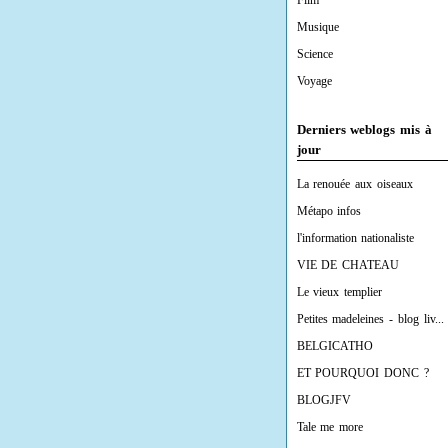
Film
Musique
Science
Voyage
Derniers weblogs mis à
jour
La renouée aux oiseaux
Métapo infos
l'information nationaliste
VIE DE CHATEAU
Le vieux templier
Petites madeleines - blog liv...
BELGICATHO
ET POURQUOI DONC ?
BLOGJFV
Tale me more