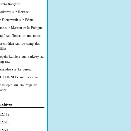
estera française.
odefroy
sur
Retraite
e Dieuleveult
sur
Pétain
nna
sur
Macron et la Pologne.
ujoï
sur
Toilets or not toilets
n chrétien
sur
Le camp des
illes
opain Lumiėre
sur
Sarkozy au
ong nez.
lezandro
sur
La curée.
OLLIGNON
sur
La curée.
e villepin
sur
Bourrage de
rânes.
rchives
022-12
022-10
022-09