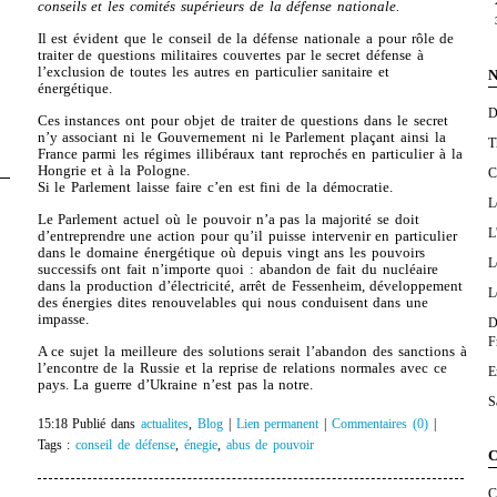
conseils et les comités supérieurs de la défense nationale.
Il est évident que le conseil de la défense nationale a pour rôle de
traiter de questions militaires couvertes par le secret défense à
l’exclusion de toutes les autres en particulier sanitaire et
N
énergétique.
D
Ces instances ont pour objet de traiter de questions dans le secret
n’y associant ni le Gouvernement ni le Parlement plaçant ainsi la
T
France parmi les régimes illibéraux tant reprochés en particulier à la
Hongrie et à la Pologne.
C
Si le Parlement laisse faire c’en est fini de la démocratie.
L
Le Parlement actuel où le pouvoir n’a pas la majorité se doit
L
d’entreprendre une action pour qu’il puisse intervenir en particulier
dans le domaine énergétique où depuis vingt ans les pouvoirs
L
successifs ont fait n’importe quoi : abandon de fait du nucléaire
dans la production d’électricité, arrêt de Fessenheim, développement
L
des énergies dites renouvelables qui nous conduisent dans une
impasse.
D
F
A ce sujet la meilleure des solutions serait l’abandon des sanctions à
l’encontre de la Russie et la reprise de relations normales avec ce
E
pays. La guerre d’Ukraine n’est pas la notre.
S
15:18 Publié dans
actualites
,
Blog
|
Lien permanent
|
Commentaires (0)
|
Tags :
conseil de défense
,
énegie
,
abus de pouvoir
C
C