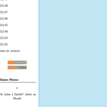
022-08
022-07
022-06
022-05
022-04
022-03
022-02
outes les archives
lbums Photos
De Judas à Tartuffe" lettres au
Monde