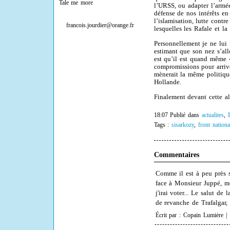
Tale me more
l’URSS, ou adapter l’armée
défense de nos intérêts en 
l’islamisation, lutte contr
francois.jourdier@orange.fr
lesquelles les Rafale et l
Personnellement je ne lui 
estimant que son nez s’al
est qu’il est quand même 
compromissions pour arriv
mènerait la même politiqu
Hollande.
Finalement devant cette alt
18:07 Publié dans
actualites
,
Tags :
sisarkozy
,
front nationa
Commentaires
Comme il est à peu près 
face à Monsieur Juppé, mo
j'irai voter... Le salut de
de revanche de Trafalgar,
Écrit par : Copain Lumiėre |