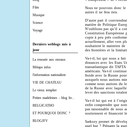
Film
Nous ne pouvons donc le 
autres il ne fera rien.
Musique
D’autre part il conviendrai
Science
matière de Politique Euro
N’oublions pas qu’il a con
Voyage
Constitution Européenne p
copie à peu près conforme.
actuellement, aller vers pl
Derniers weblogs mis à
souhaitent le maintien de l
jour
des frontières et la limita
Va-t-il, lui qui nous a fai
La renouée aux oiseaux
distances avec les Etats U
transatlantique dit TAFTA 
Métapo infos
américain. Va-t-il continu
l'information nationaliste
froide avec la Russie pou
auxquels nous aurions mieu
VIE DE CHATEAU
comme nous aurions du le 
de la Russie avec laquelle
Le vieux templier
lever des sanctions totale
Petites madeleines - blog liv...
Va-t-il lui qui est à l’ori
enfin comprendre que notr
BELGICATHO
pas raisonnable de nous ac
ET POURQUOI DONC ?
soutiennent et financent le
BLOGJFV
Sarkozy promet de dévelop
quel but ? Préparer la gue