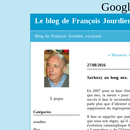
Googl
Le blog de François Jourdie
Blog de François Jourdier, essayiste
« Milosevic 
27/08/2016
Sarkozy au long nez.
En 2007 pour se faire élir
que moi, tu meurs » pour 
À propos
succès il faut le reconnaît
parle plus que d’identité n
suppression du regroupeme
Catégories
Il faut se rappeler que ja
que sous son règne, qu’il 
actualites
évolution catastrophique b
Blog
« Lampedusa » de l’Océan