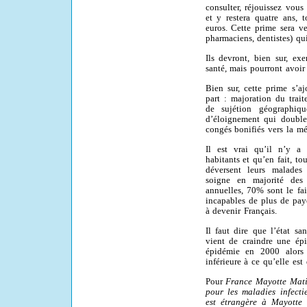
consulter, réjouissez vou
et y restera quatre ans,
euros. Cette prime sera ve
pharmaciens, dentistes) qui
Ils devront, bien sur, ex
santé, mais pourront avoir 
Bien sur, cette prime s’a
part : majoration du trait
de sujétion géographiqu
d’éloignement qui double 
congés bonifiés vers la mé
Il est vrai qu’il n’y 
habitants et qu’en fait, t
déversent leurs malade
soigne en majorité des 
annuelles, 70% sont le fai
incapables de plus de paye
à devenir Français.
Il faut dire que l’état s
vient de craindre une ép
épidémie en 2000 alors q
inférieure à ce qu’elle est
Pour
France Mayotte Mat
pour les maladies infect
est étrangère à Mayotte 