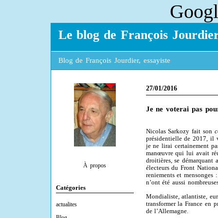
Googl
Le blog de François Jourdie
Blog de François Jourdier, essayiste
27/01/2016
Je ne voterai pas po
Nicolas Sarkozy fait son
c
présidentielle de 2017, il
je ne lirai certainement pa
manœuvre qui lui avait ré
droitières, se démarquant 
À propos
électeurs du Front Nationa
reniements et mensonges : 
n’ont été aussi nombreuses
Catégories
Mondialiste, atlantiste, e
transformer la France en p
actualites
de l’Allemagne.
Blog