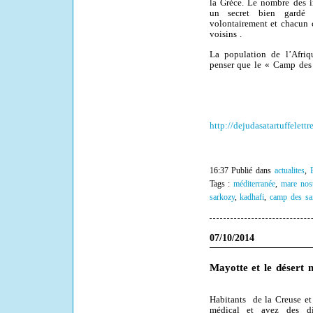
la Grèce. Le nombre des i
un secret bien gardé
volontairement et chacun 
voisins .
La population de l’Afriq
penser que le « Camp des S
http://dejudasatartuffelett
16:37 Publié dans
actualites
,
Tags :
méditerranée
,
mare nos
sarkozy
,
kadhafi
,
camp des sa
07/10/2014
Mayotte et le désert 
Habitants
de la Creuse et
médical et avez des di