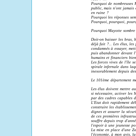
Pourquoi de nombreuses MJ
public, mais n'ont jamais 
en ruine ?
Pourquoi les réponses semb
Pourquoi, pourquoi, pou
Pourquoi Mayotte sombre l
Doit-on baisser les bras,
déjà fait ?... Les élus, le
condamnés à essayer, mettr
puis abandonner devant l
humains et financiers bien
Les forces vives de l'île s
spirale infernale dans laqu
inexorablement depuis de
Le 101ème département mé
Les élus doivent mettre au 
si nécessaire, activer les
par des cadres capables d
L'Etat doit rapidement dé
construire les établisseme
dignes et assurer la sécu
de ces premières infrastru
souffre depuis trop d'anné
l'espoir à une jeunesse p
La mise en place d'une Zo
l'économie, à mon avis, la