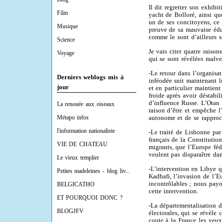
Il dit regretter son exhibi
Film
yacht de Bolloré, ainsi q
un de ses concitoyens, ce
Musique
preuve de sa mauvaise édu
comme le sont d’ailleurs s
Science
Je vais citer quatre raiso
Voyage
qui se sont révélées malv
-Le retour dans l’organisa
Derniers weblogs mis à
inféodée suit maintenant l
jour
et en particulier maintie
froide après avoir déstabil
d’influence Russe. L’Otan d
La renouée aux oiseaux
raison d’être et empêche l
Métapo infos
autonome et de se rapproc
l'information nationaliste
-Le traité de Lisbonne par
français de la Constitutio
VIE DE CHATEAU
migrants, que l’Europe féd
veulent pas disparaître d
Le vieux templier
-L’intervention en Libye q
Petites madeleines - blog liv...
Kadhafi, l’invasion de l’E
incontrôlables ; nous pay
BELGICATHO
cette intervention.
ET POURQUOI DONC ?
-La départementalisation 
BLOGJFV
électorales, qui se révèle
coute à la France les yeux