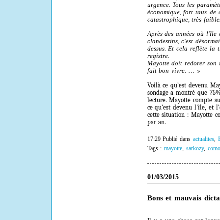
urgence. Tous les paramètr
économique, fort taux de 
catastrophique, très faib
Après des années où l'île 
clandestins, c'est désormai
dessus. Et cela reflète la 
registre.
Mayotte doit redorer son i
fait bon vivre. … »
Voilà ce qu’est devenu May
sondage a montré que 75% 
lecture. Mayotte compte su
ce qu’est devenu l’île, et 
cette situation : Mayotte c
par an.
17:29 Publié dans
actualites
,
Tags :
mayotte
,
sarkozy
,
como
01/03/2015
Bons et mauvais dicta