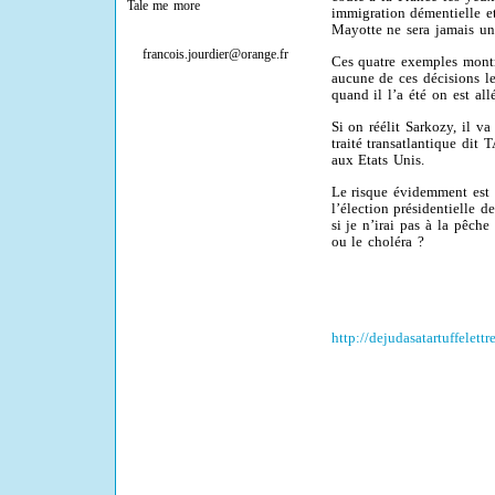
Tale me more
immigration démentielle et
Mayotte ne sera jamais un 
francois.jourdier@orange.fr
Ces quatre exemples montr
aucune de ces décisions le
quand il l’a été on est all
Si on réélit Sarkozy, il va
traité transatlantique dit
aux Etats Unis.
Le risque évidemment est 
l’élection présidentielle d
si je n’irai pas à la pêch
ou le choléra ?
http://dejudasatartuffelett