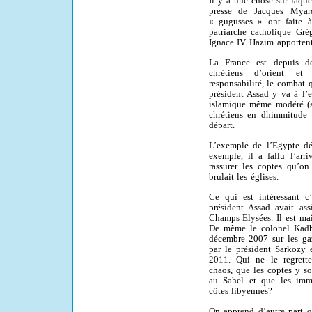
Il y a une chose sur laqu
presse de Jacques Myar
« gugusses » ont faite 
patriarche catholique Gré
Ignace IV Hazim apportent
La France est depuis de
chrétiens d’orient et
responsabilité, le combat
président Assad y va à l’
islamique même modéré (s’
chrétiens en dhimmitude 
départ.
L’exemple de l’Egypte dé
exemple, il a fallu l’arr
rassurer les coptes qu’o
brulait les églises.
Ce qui est intéressant c’
président Assad avait ass
Champs Elysées. Il est ma
De même le colonel Kadha
décembre 2007 sur les ga
par le président Sarkozy 
2011. Qui ne le regrett
chaos, que les coptes y son
au Sahel et que les immi
côtes libyennes?
On apprend d’autre part 