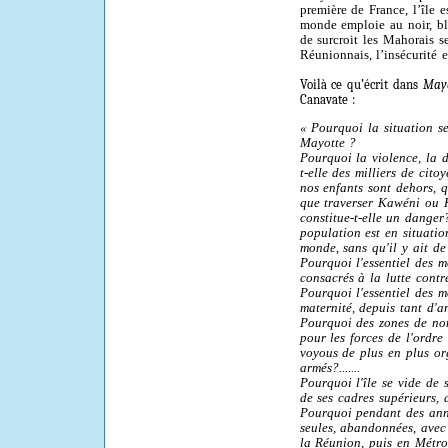
première de France, l’île e
monde emploie au noir, blo
de surcroit les Mahorais s
Réunionnais, l’insécurité e
Voilà ce qu’écrit dans
May
Canavate :
«
Pourquoi la situation s
Mayotte ?
Pourquoi la violence, la 
t-elle des milliers de cito
nos enfants sont dehors, 
que traverser Kawéni ou
constitue-t-elle un danger?.
population est en situatio
monde, sans qu'il y ait de
Pourquoi l'essentiel des m
consacrés à la lutte contr
Pourquoi l'essentiel des m
maternité, depuis tant d'a
Pourquoi des zones de non-
pour les forces de l'ordr
voyous de plus en plus or
armés?.......
Pourquoi l'île se vide de s
de ses cadres supérieurs, 
Pourquoi pendant des anné
seules, abandonnées, avec
la Réunion, puis en Métro