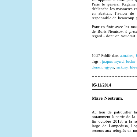
Paris le général Kagame,
déclencha les massacres e
en abattant l’avion de 
responsable de beaucoup p
Pour en finir avec les mau
de Boris Nemtsov,
à prox
regard - dont on voudrait 
16:57 Publié dans
actualites
,
Tags :
jacques myard
,
bachar 
d'orient
,
egypte
,
sarkozy
,
liby
05/11/2014
Mare Nostrum.
Au lieu de patrouiller la
notamment à partir de la 
fin octobre 2013, à la 
large de Lampedusa, l’o
secours aux réfugiés en me