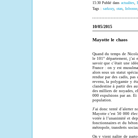
15:30 Publié dans
actualites
,
Tags :
sarkozy
,
otan
,
lisbonne
10/05/2015
Mayotte le chaos
Quand du temps de Nicolas
le 101° département, j’ai 
savoir que c’était une idé
France : on y est musulma
alors sous un statut spécia
rendue par des cadis, pas 
revenu, la polygamie y éta
clandestine à partir des au
des milliers de noyades, el
000 expulsions par an. Et 
population.
J’ai donc tenté d’alerter 
Mayotte c’est 50 000 élec
votée à l’unanimité et dep
fonctionnaires et du béton.
métropole, transferts socia
On y vient naître de part