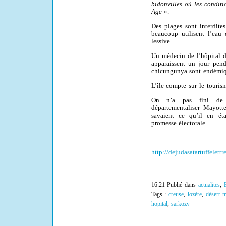
bidonvilles où les condit
Age
».
Des plages sont interdite
beaucoup utilisent l’eau 
lessive.
Un médecin de l’hôpital 
apparaissent un jour pend
chicungunya sont endémiq
L’île compte sur le touris
On n’a pas fini de p
départementaliser Mayott
savaient ce qu’il en ét
promesse électorale.
http://dejudasatartuffelett
16:21 Publié dans
actualites
,
Tags :
creuse
,
lozère
,
désert m
hopital
,
sarkozy