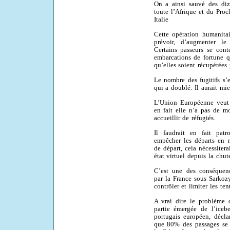
On a ainsi sauvé des diz
toute l’Afrique et du Proc
Italie
Cette opération humanita
prévoir, d’augmenter l
Certains passeurs se cont
embarcations de fortune q
qu’elles soient récupérées 
Le nombre des fugitifs s’
qui a doublé. Il aurait mie
L’Union Européenne veut
en fait elle n’a pas de m
accueillir de réfugiés.
Il faudrait en fait patr
empêcher les départs en r
de départ, cela nécessiter
état virtuel depuis la chu
C’est une des conséquenc
par la France sous Sarkozy
contrôler et limiter les te
A vrai dire le problème 
partie émergée de l’iceb
portugais européen, décl
que 80% des passages se f