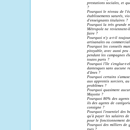
prestations sociales, et q
?
Pourquoi le niveau de l'é
établissements saturés, vi
d'enseignants titulaires ?
Pourquoi la très grande m
Métropole ne reviennent-i
faire ?
Pourquoi n'y a-t-il toujou
artisanales ou commercia
Pourquoi les conseils muni
pitoyable, avec aussi peu 
pendant les campagnes élec
toutes parts ?
Pourquoi l'île s'englue-t-
dantesques sans aucune ré
d'ânes ?
Pourquoi certains s'amusen
aux apprentis sorciers, au
problèmes ?
Pourquoi quasiment aucun 
Mayotte ?
Pourquoi 80% des agents d
ils des agents de catégori
consigne ?
Pourquoi l'essentiel des bu
qu'à payer les salaires de
pour le fonctionnement des
Pourquoi des milliers de 
rues ? …