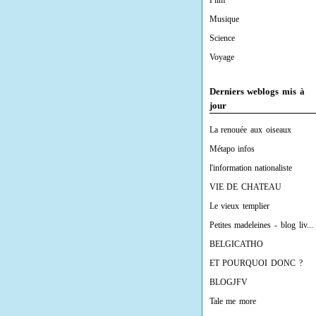
Film
Musique
Science
Voyage
Derniers weblogs mis à
jour
La renouée aux oiseaux
Métapo infos
l'information nationaliste
VIE DE CHATEAU
Le vieux templier
Petites madeleines - blog liv...
BELGICATHO
ET POURQUOI DONC ?
BLOGJFV
Tale me more