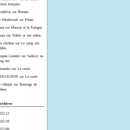
estera française.
odefroy
sur
Retraite
e Dieuleveult
sur
Pétain
nna
sur
Macron et la Pologne.
ujoï
sur
Toilets or not toilets
n chrétien
sur
Le camp des
illes
opain Lumiėre
sur
Sarkozy au
ong nez.
lezandro
sur
La curée.
OLLIGNON
sur
La curée.
e villepin
sur
Bourrage de
rânes.
rchives
022-12
022-10
022-09