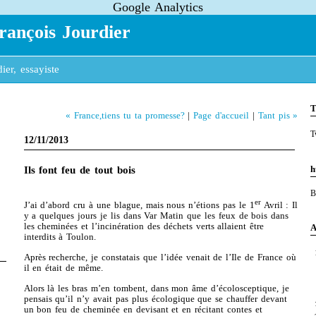
Google Analytics
rançois Jourdier
ier, essayiste
T
« France,tiens tu ta promesse?
|
Page d'accueil
|
Tant pis »
T
12/11/2013
h
Ils font feu de tout bois
B
er
J’ai d’abord cru à une blague, mais nous n’étions pas le 1
Avril : Il
y a quelques jours je lis dans Var Matin que les feux de bois dans
les cheminées et l’incinération des déchets verts allaient être
A
interdits à Toulon.
Après recherche, je constatais que l’idée venait de l’Ile de France où
il en était de même.
Alors là les bras m’en tombent, dans mon âme d’écolosceptique, je
pensais qu’il n’y avait pas plus écologique que se chauffer devant
un bon feu de cheminée en devisant et en récitant contes et