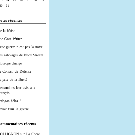
23
24
25
26
27
28
29
30
31
otes récentes
e la bêtise
he Gost Writer
ette guerre n’est pas la notre.
es sabotages de Nord Stream
'Europe change
e Conseil de Défense
e prix de la liberté
emandons leur avis aux
rançais
rdogan hélas !
avoir finir la guerre
ommentaires récents
OLLIGNON
sur
La Corse