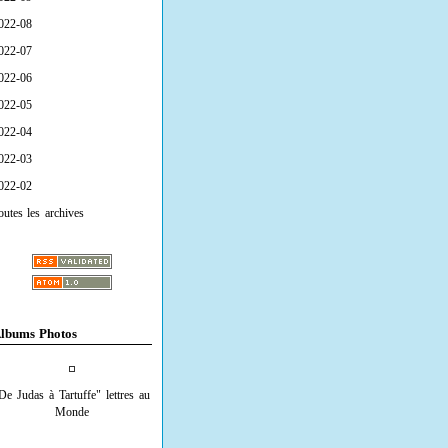
022-08
022-07
022-06
022-05
022-04
022-03
022-02
outes les archives
lbums Photos
De Judas à Tartuffe" lettres au
Monde