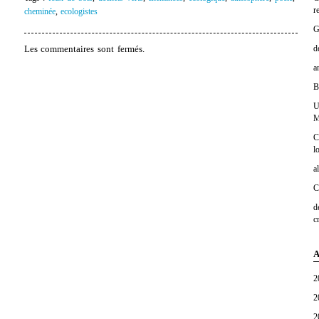
r
cheminée
,
ecologistes
G
d
Les commentaires sont fermés.
a
B
U
M
C
l
a
C
d
c
A
2
2
2