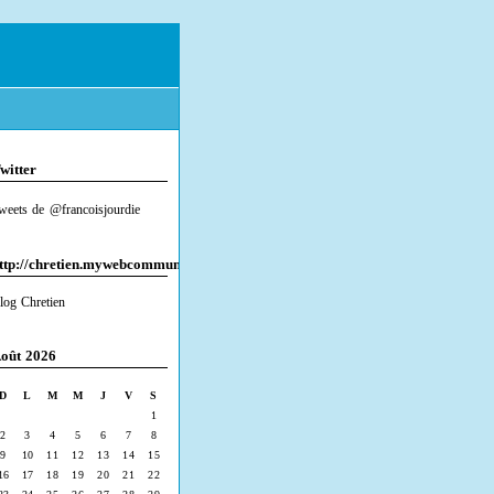
witter
weets de @francoisjourdie
ttp://chretien.mywebcommunity.org/
log Chretien
oût 2026
D
L
M
M
J
V
S
1
2
3
4
5
6
7
8
9
10
11
12
13
14
15
16
17
18
19
20
21
22