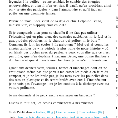
légendes à la veillée ; ce me semblait le comble des énergies
renouvelables, et bien il n’en est rien, il paraît qu’en procédant ainsi
on « rejette des particules » dans l’atmosphère et qu’il faut un
poêle
ou une cheminée fermée.
N
Pauvre de moi: l’idée vient de la déjà célèbre Delphine Batho,
ministre viré, et s’appliquerait en 2015.
D
Si je comprends bien pour se chauffer il ne faut pas utiliser
T
l’électricité qui en plus vient des centrales nucléaires, ni le fuel et le
gaz, produits pétroliers, ni le charbon qui pollue, ni le bois ?
C
Comment ils font les écolos ? Ils grelottent ? Moi qui ai connu les
L
années terribles de « la période la plus noire de notre histoire » où
on faisait des buches avec du papier, je peux vous dire que ce n’est
L
pas drôle, que n’en déplaise à madame Batho, une bonne flambée a
du charme et que si j’avais une cheminée je ne m’en priverais pas.
L
Quant aux déchets verts, feuilles, herbes et branchages dont on ne
L
croit quand même pas que je vais me casser les pieds à en faire du
compost, si je ne les brule pas, je les mets avec les poubelles dans
D
des sacs en plastique et ils seront brulés avec eux à l’incinérateur -
F
je ne vois pas l’avantage - ou je les conduis à la décharge avec ma
voiture polluante.
E
S
Je me demande si je peux encore envisager un barbecue ?
Disons le tout net, les écolos commencent à m’emmerder.
C
16:26 Publié dans
actualites
,
Blog
|
Lien permanent
|
Commentaires (0)
|
C
Tags :
feux de bois
,
déchets verts
,
cheminées
,
écologique
,
atmosphère
,
poële
,